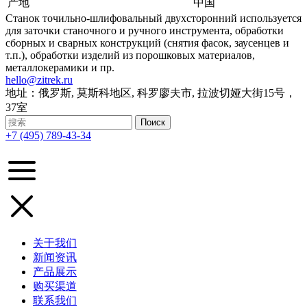
产地
中国
Станок точильно-шлифовальный двухсторонний используется
для заточки станочного и ручного инструмента, обработки
сборных и сварных конструкций (снятия фасок, заусенцев и
т.п.), обработки изделий из порошковых материалов,
металлокерамики и пр.
hello@zitrek.ru
地址：俄罗斯, 莫斯科地区, 科罗廖夫市, 拉波切娅大街15号，
37室
+7 (495) 789-43-34
关于我们
新闻资讯
产品展示
购买渠道
联系我们