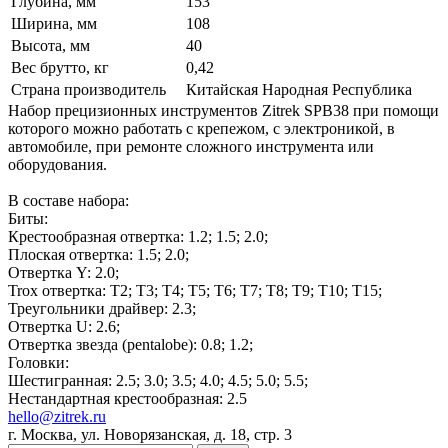
Глубина, мм
153
Ширина, мм
108
Высота, мм
40
Вес брутто, кг
0,42
Страна производитель
Китайская Народная Республика
Набор прецизионных инструментов Zitrek SPB38 при помощи
которого можно работать с крепежом, с электроникой, в
автомобиле, при ремонте сложного инструмента или
оборудования.
В составе набора:
Биты:
Крестообразная отвертка: 1.2; 1.5; 2.0;
Плоская отвертка: 1.5; 2.0;
Отвертка Y: 2.0;
Trox отвертка: T2; T3; T4; T5; T6; T7; T8; T9; T10; T15;
Треугольники драйвер: 2.3;
Отвертка U: 2.6;
Отвертка звезда (pentalobe): 0.8; 1.2;
Головки:
Шестигранная: 2.5; 3.0; 3.5; 4.0; 4.5; 5.0; 5.5;
Нестандартная крестообразная: 2.5
hello@zitrek.ru
г. Москва, ул. Новорязанская, д. 18, стр. 3